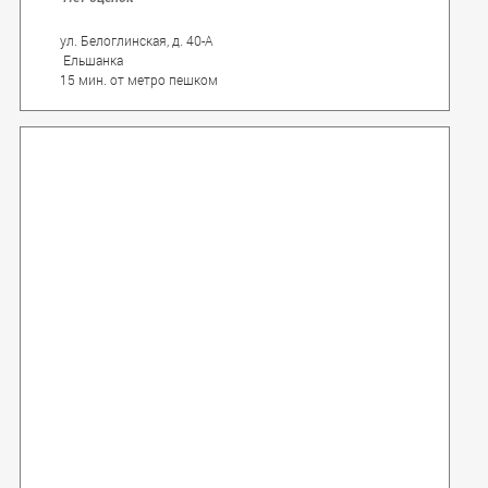
и светлых номера различных категорий.
ул. Белоглинская, д. 40-А
Ельшанка
15 мин. от метро пешком