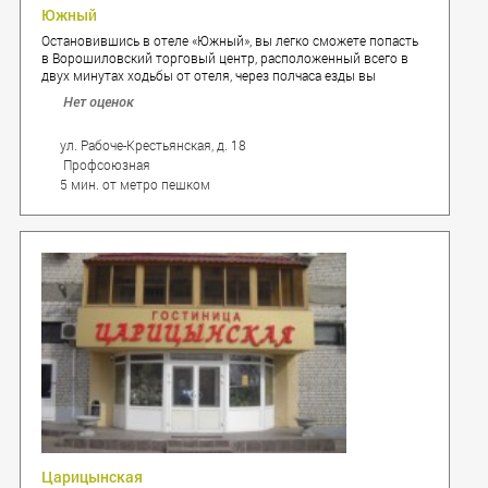
Южный
Остановившись в отеле «Южный», вы легко сможете попасть
в Ворошиловский торговый центр, расположенный всего в
двух минутах ходьбы от отеля, через полчаса езды вы
попадете во Дворец спорта, а на расстоянии 3 километров от
Нет оценок
гостиницы находится железнодорожный вокзал. Также
недалеко от гостиницы расположены комплекс кафе,
ресторанов и кинотеатр «Киномакс».
ул. Рабоче-Крестьянская, д. 18
Профсоюзная
5 мин. от метро пешком
Царицынская