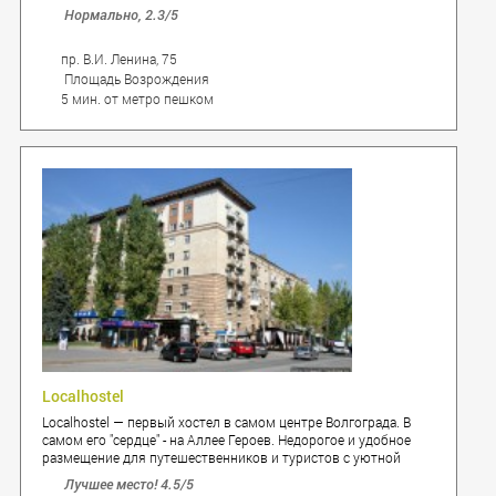
лаундж и игровая комната.
Нормально,
2.3
/5
пр. В.И. Ленина, 75
Площадь Возрождения
5 мин. от метро пешком
Localhostel
Localhostel — первый хостел в самом центре Волгограда. В
самом его "сердце" - на Аллее Героев. Недорогое и удобное
размещение для путешественников и туристов с уютной
атмосферой, дизайнерским оформлением и гамаком. Будьте
Лучшее место!
4.5
/5
как дома!