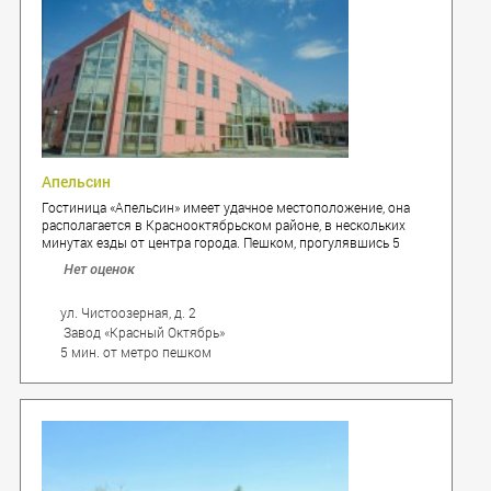
Апельсин
Гостиница «Апельсин» имеет удачное местоположение, она
располагается в Краснооктябрьском районе, в нескольких
минутах езды от центра города. Пешком, прогулявшись 5
минут, можно дойти до реки Волга и погулять вдоль берега.
Нет оценок
Гостиница предлагает к размещению 17 стильных номеров, в
которых царит уют и домашняя атмосфера.
ул. Чистоозерная, д. 2
Завод «Красный Октябрь»
5 мин. от метро пешком