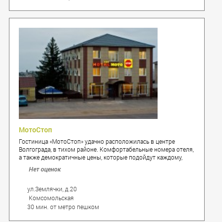
МотоСтоп
Гостиница «МотоСтоп» удачно расположилась в центре
Волгограда, в тихом районе. Комфортабельные номера отеля,
а также демократичные цены, которые подойдут каждому,
индивидуальный подход высококвалифицированного
Нет оценок
персонала — визитная карточка гостиницы «МотоСтоп».
Помимо отдыха в номерах, Вы можете приятно провести
время в компании друзей в сауне.
ул.Землячки, д.20
Комсомольская
30 мин. от метро пешком