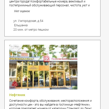
центра города! Комфортабельные номера, вежливый и
гостеприимный обслуживающий персонал, чистота, уют и
разнообразный номерной фонд обязательно оценит каждый,
Нет оценок
кто хотя бы однажды посетит отель.
ул. Ужгородская, д.54
Ельшанка
20 мин. от метро пешком
Нефтяник
Сочетание комфорта, обслуживания, месторасположения и
доступности цен - это вы найдете в гостинице «Нефтяник»,
которая предлагает номера от категории Стандарт до Люкс.