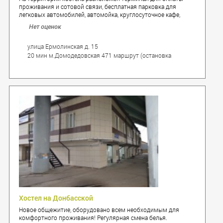
проживания и сотовой связи, бесплатная парковка для
легковых автомобилей, автомойка, круглосуточное кафе,
автосервис, шиномонтаж, круглосуточная охрана, специально
Нет оценок
оборудованное место для курения.
улица Ермолинская д. 15
20 мин м.Домодедовская 471 маршрут (остановка
Красный камень) 15 мин станция Расторгуево 4 троллебус
(остановка Самохвал)
Хостел на Донбасской
Новое общежитие, оборудовано всем необходимым для
комфортного проживания! Регулярная смена белья.