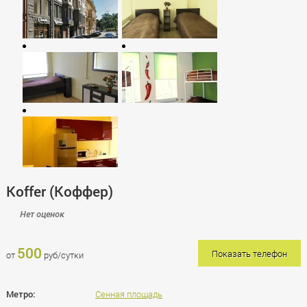
Koffer (Коффер)
Нет оценок
500
Показать телефон
от
руб/сутки
Метро:
Сенная площадь