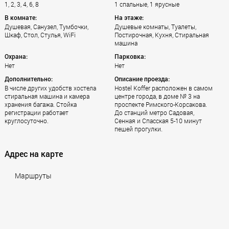
1, 2, 3, 4, 6, 8
1 спальные, 1 ярусные
В комнате:
На этаже:
Душевая, Санузел, Тумбочки,
Душевые комнаты, Туалеты,
Шкаф, Стол, Стулья, WiFi
Постирочная, Кухня, Стиральная
машина
Охрана:
Парковка:
Нет
Нет
Дополнительно:
Описание проезда:
В числе других удобств хостела
Hostel Koffer расположен в самом
стиральная машина и камера
центре города, в доме № 3 на
хранения багажа. Стойка
проспекте Римского-Корсакова.
регистрации работает
До станций метро Садовая,
круглосуточно.
Сенная и Спасская 5-10 минут
пешей прогулки.
Адрес на карте
Маршруты