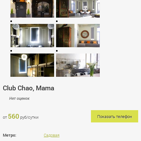
Club Chao, Mama
Нет оценок
560
Показать телефон
от
руб/сутки
Метро:
Садовая