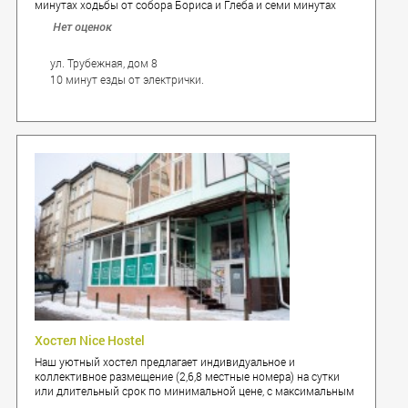
минутах ходьбы от собора Бориса и Глеба и семи минутах
ходьбы от площади Ленина. Исторический центр,
Нет оценок
заполненный студентами и туристами, позволяет окунуться в
настоящую жизнь города.
ул. Трубежная, дом 8
10 минут езды от электрички.
Хостел Nice Hostel
Наш уютный хостел предлагает индивидуальное и
коллективное размещение (2,6,8 местные номера) на сутки
или длительный срок по минимальной цене, с максимальным
комфортом. На всей территории хостела высокоскоростной