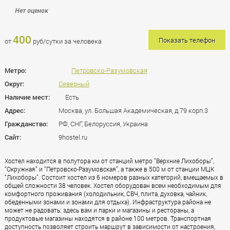
Нет оценок
400
Показать телефон
от
руб/сутки за человека
Метро:
Петровско-Разумовская
Округ:
Северный
Наличие мест:
Есть
Адрес:
Москва, ул. Большая Академическая, д.79 корп.3
Гражданство:
РФ, СНГ, Белоруссия, Украина
Сайт:
9hostel.ru
Хостел находится в полутора км от станций метро “Верхние Лихоборы”,
“Окружная” и “Петровско-Разумовская”, а также в 500 м от станции МЦК
“Лихоборы”. Состоит хостел из 6 номеров разных категорий, вмещаемых в
общей сложности 38 человек. Хостел оборудован всем необходимым для
комфортного проживания (холодильник, СВЧ, плита, духовка, чайник,
обеденными зонами и зонами для отдыха). Инфраструктура района не
может не радовать: здесь вам и парки и магазины и рестораны, а
продуктовые магазины находятся в районе 100 метров. Транспортная
доступность позволяет строить маршрут в зависимости от настроения,