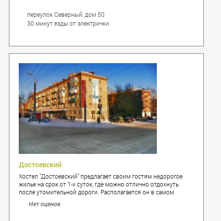
переулок Северный, дом 50
30 минут езды от электрички.
Достоевский
Хостел "Достоевский" предлагает своим гостям недорогое
жилье на срок от 1-х суток, где можно отлично отдохнуть
после утомительной дороги. Располагается он в самом
центре города. Всего в нескольких минутах ходьбы от
Нет оценок
знаменитого парка им. Горького и огромного торгового
центра «Медведь». Также недалеко находится музей