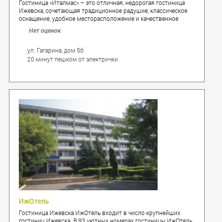
Гостиница «Италмас» – это отличная, недорогая гостиница
Ижевска, сочетающая традиционное радушие, классическое
оснащение, удобное месторасположение и качественное
обслуживание! Гостиница находится недалеко от главных
Нет оценок
достопримечательностей, крупных деловых и
развлекательных центров столицы Удмуртии.
ул. Гагарина, дом 5б
20 минут пешком от электрички.
ИжОтель
Гостиница Ижевска ИжОтель входит в число крупнейших
гостиниц Ижевска. В 93 уютных номерах гостиницы ИжОтель