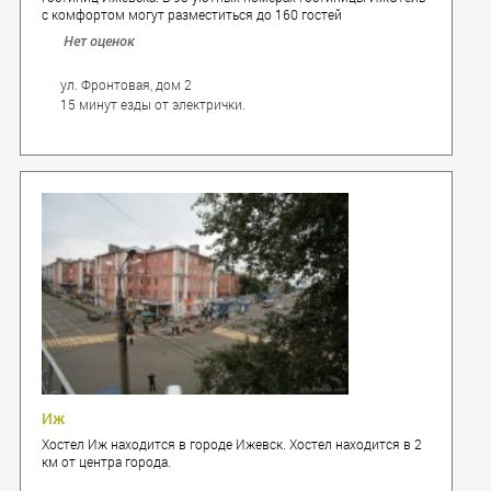
с комфортом могут разместиться до 160 гостей
одновременно. Гостиница ИжОтель Ижевск находится вблизи
Нет оценок
исторического и делового центра Ижевска. В пяти минутах
ходьбы от гостиницы ИжОтель удобно расположены
остановки общественного транспорта.
ул. Фронтовая, дом 2
15 минут езды от электрички.
Иж
Хостел Иж находится в городе Ижевск. Хостел находится в 2
км от центра города.