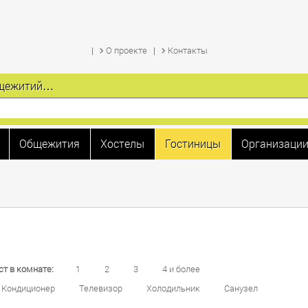
О проекте
Контакты
общежитий…
Общежития
Хостелы
Гостиницы
Организаци
ст в комнате:
1
2
3
4 и более
Кондиционер
Телевизор
Холодильник
Санузел