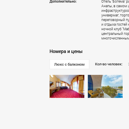
Дополнительно:
Отель "Богема" 
Калининград
Анапы, в самом ц
инфраструктурой
Кемерово
универмаг, торг
Климовск
переговорный пу
и отдыха гостей 
Клин
ночной клуб "Маб
Ковров
центральный гор
Королёв
многочисленным
Красногорск
Номера и цены
Краснодар
Красноярск
Кол-во человек:
Люкс с балконом
Курск
Липецк
Лобня
Люберцы
Махачкала
Мытищи
Наро-Фоминск
Нижний Новгород
Новокузнецк
Новороссийск