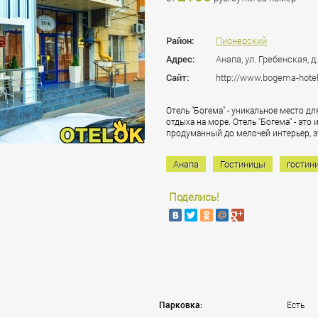
Район:
Пионерский
Адрес:
Анапа, ул. Гребенская, д.
Сайт:
http://www.bogema-hotel
Отель "Богема" - уникальное место д
отдыха на море. Отель "Богема" - это
продуманный до мелочей интерьер, эт
Анапа
Гостиницы
гостин
Поделись!
Парковка:
Есть