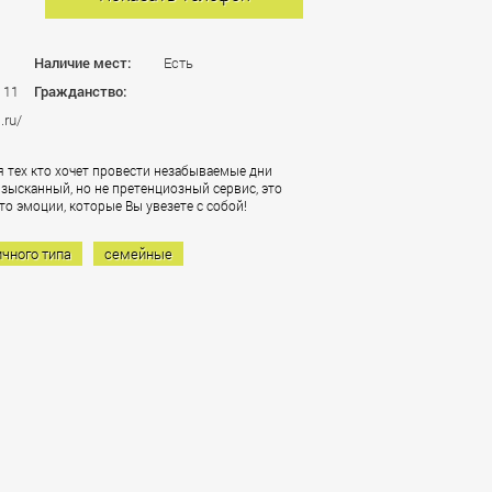
Наличие мест:
Есть
 11
Гражданство:
.ru/
ля тех кто хочет провести незабываемые дни
 изысканный, но не претенциозный сервис, это
о эмоции, которые Вы увезете с собой!
ичного типа
семейные