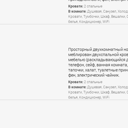
Кровати:
2 спальные
В комнате:
Душевая, Санузел, Холод
Кровати, Тумбочки, Шкаф, Вешалки, 
белья, Кондиционер, WiFi
Просторный двухкомнатный но
меблирован двухспальной кров
мебелью (раскладывающийся ди
телефон, сейф, ванная комната,
тапочки, халат, туалетные при
фен, электрический чайник.
Кровати:
2 спальные
В комнате:
Душевая, Санузел, Холод
Кровати, Тумбочки, Шкаф, Вешалки, 
белья, Кондиционер, WiFi