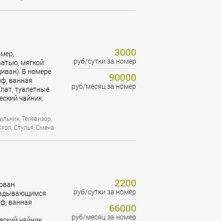
3000
мер,
руб/сутки за номер
атью, мягкой
ван). В номере
90000
йф, ванная
руб/месяц за номер
алат, туалетные
еский чайник.
ильник, Телевизор,
Стол, Стулья, Смена
2200
ован
руб/сутки за номер
кладывающимся
йф, ванная
66000
руб/месяц за номер
еский чайник.