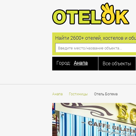
Найти 2600+ отелей, хостелов и 
Город:
Анапа
Все объекты
Москва
Санкт-Петербург
Алушта
Анапа
Гостиницы
Отель Богема
Анапа
Астрахань
Балашиха
Барнаул
Белгород
Благовещенская