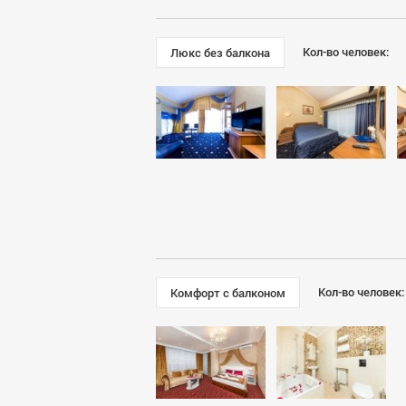
Новосибирск
Ногинск
Одинцово
Кол-во человек:
Люкс без балкона
Омск
Оренбург
Орехово-Зуево
Павловский Посад
Пенза
Подольск
Пушкино
Раменское
Реутов
Ростов-на-Дону
Рязань
Кол-во человек
Комфорт с балконом
Самара
Саратов
Севастополь
Сергиев Посад
Серпухов
Солнечногорск