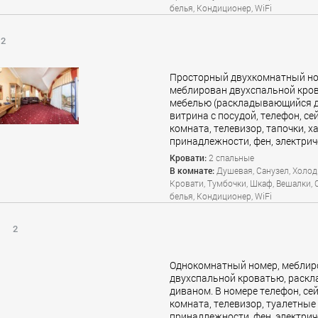
белья, Кондиционер, WiFi
2
Просторный двухкомнатный но
меблирован двухспальной кров
мебелью (раскладывающийся ди
витрина с посудой, телефон, се
комната, телевизор, тапочки, х
принадлежности, фен, электрич
Кровати:
2 спальные
В комнате:
Душевая, Санузел, Холод
Кровати, Тумбочки, Шкаф, Вешалки, 
белья, Кондиционер, WiFi
:
2
Однокомнатный номер, меблир
двухспальной кроватью, рас
диваном. В номере телефон, се
комната, телевизор, туалетные
принадлежности, фен, электрич