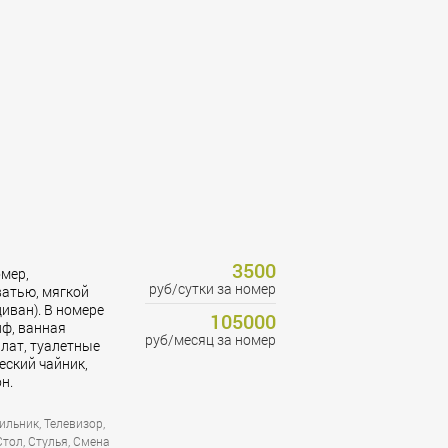
3500
мер,
руб/сутки за номер
атью, мягкой
ван). В номере
105000
йф, ванная
руб/месяц за номер
алат, туалетные
еский чайник,
н.
ильник, Телевизор,
Стол, Стулья, Смена