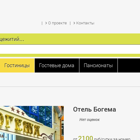
О проекте
Контакты
общежитий…
Гостиницы
Гостевые дома
Пансионаты
Отель Богема
Нет оценок
2100
от
руб/сутки за номер