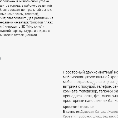
расположен в живописном уголке
ентре города, в районе с развитой
: автовокзал, центральный рынок,
овые комплексы, телеграф,
нкт, главпочтамт. Для развлечения
недалеко - аквапарк "Золотой пляж",
и", киноцентр 3D "Мир кино" и
одской парк культуры и отдыха с
и кафе и аттракционами.
2
Просторный двухкомнатный но
меблирован двухспальной кров
мебелью (раскладывающийся ди
витрина с посудой, телефон, се
комната, телевизор, тапочки, х
принадлежности, фен, электрич
просторный панорамный балко
Кровати:
2 спальные
В комнате:
Душевая, Санузел, Холод
Кровати, Тумбочки, Шкаф, Вешалки, 