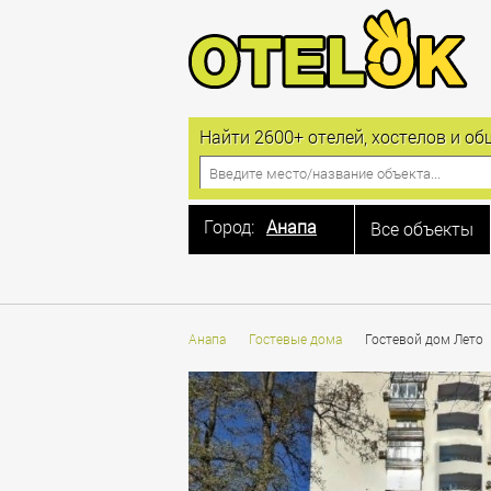
Найти 2600+ отелей, хостелов и 
Город:
Анапа
Все объекты
Москва
Санкт-Петербург
Алушта
Анапа
Гостевые дома
Гостевой дом Лето
Анапа
Астрахань
Балашиха
Барнаул
Белгород
Благовещенская