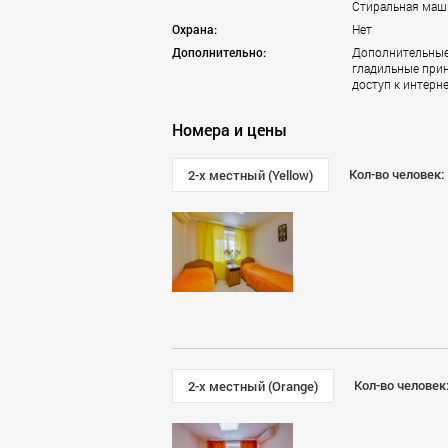
Стиральная маш
Калининград
Охрана:
Нет
Кемерово
Дополнительно:
Дополнительные 
Климовск
гладильные прин
доступ к интерне
Клин
Ковров
Номера и цены
Королёв
Красногорск
Кол-во человек:
2-х местный (Yellow)
Краснодар
Красноярск
Курск
Липецк
Лобня
Люберцы
Махачкала
Мытищи
Наро-Фоминск
Нижний Новгород
Кол-во человек
2-х местный (Orange)
Новокузнецк
Новороссийск