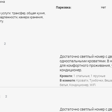
ина
Парковка:
Нет
услуги: трансфер, общая кухня,
адлежности, камера хранения,
ту.
2
Достаточно светлый номер с д
односпальными кроватями. В н
для комфортного проживания, 
кондиционер.
Кровати:
1 спальные, 1 ярусные
В комнате:
Кровати, Тумбочки, Веша
белья, Кондиционер, WiFi
:
2
Достаточно светлый номер с д