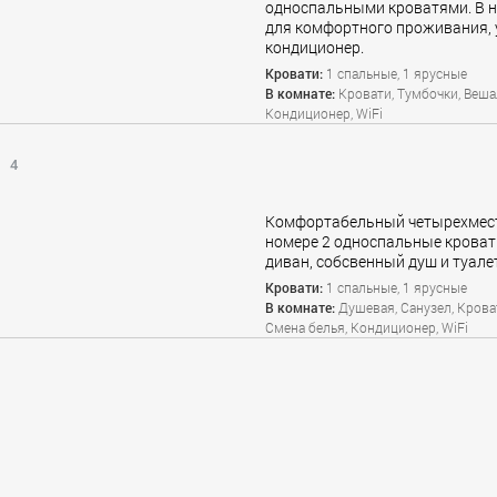
односпальными кроватями. В н
для комфортного проживания, 
кондиционер.
Кровати:
1 спальные, 1 ярусные
В комнате:
Кровати, Тумбочки, Веша
Кондиционер, WiFi
4
Комфортабельный четырехмест
номере 2 односпальные кроват
диван, собсвенный душ и туале
Кровати:
1 спальные, 1 ярусные
В комнате:
Душевая, Санузел, Крова
Смена белья, Кондиционер, WiFi