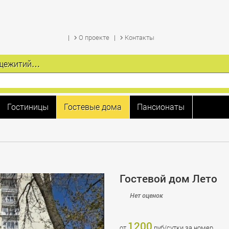
О проекте
Контакты
общежитий…
Гостиницы
Гостевые дома
Пансионаты
Гостевой дом Лето
Нет оценок
1200
от
руб/сутки за номер