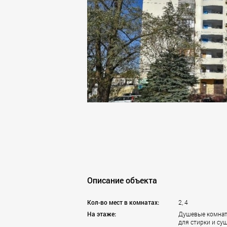
Брянск
Видное
Владивосток
Волгоград
Воронеж
Воскресенск
Дзержинский
Дмитров
Долгопрудный
Домодедово
Дубна
Егорьевск
Екатеринбург
Железнодорожный
Жуковский
Иваново
Описание объекта
Ивантеевка
Ижевск
Кол-во мест в комнатах:
2, 4
Иркутск
На этаже:
Душевые комнат
для стирки и суш
Казань