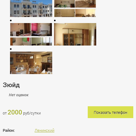
Зюйд
Нет оценок
2000
Показать телефон
от
руб/сутки
Район:
Ленинский