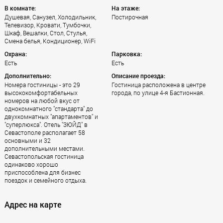
В комнате:
На этаже:
Душевая, Санузел, Холодильник,
Постирочная
Телевизор, Кровати, Тумбочки,
Шкаф, Вешалки, Стол, Стулья,
Смена белья, Кондиционер, WiFi
Охрана:
Парковка:
Есть
Есть
Дополнительно:
Описание проезда:
Номера гостиницы - это 29
Гостиница расположена в центре
высококомфортабельных
города, по улице 4-я Бастионная.
номеров на любой вкус от
однокомнатного "стандарта" до
двухкомнатных "апартаментов" и
"суперлюкса". Отель "ЗЮЙД" в
Севастополе располагает 58
основными и 32
дополнительными местами.
Севастопольская гостиница
одинаково хорошо
приспособлена для бизнес
поездок и семейного отдыха.
Адрес на карте