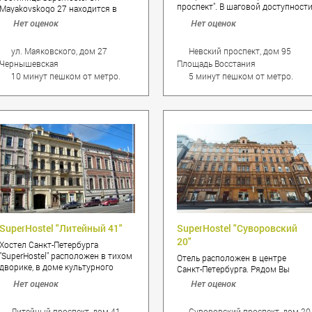
проспект". В шаговой доступност
Mayakovskogo 27 находится в
от мини-отеля находятся станции
сосредоточии большого
Нет оценок
Нет оценок
метрополитена и остановки
количества музеев, театров,
наземного общественно
парков. Дорога до
ул. Маяковского, дом 27
транспорта, что значительно
Невский проспект, дом 95
государственного Эрмитажа
облегчает планирование
Чернышевская
Площадь Восстания
займет 10-12 минут на
экскурсий. Рядом несколько кафе
автомобиле. В шаговой
10 минут пешком от метро.
5 минут пешком от метро.
и ресторанов на любой вкус,
доступности имеются
небольших магазинчиков,
Мемориальный музей-квартира
театров, музеев.
Некрасова Н.А., Музей Анны
Ахматовой. На расстоянии 1,8 км
расположены Музей прикладного
искусства и Государственный
мемориальный музей обороны и
блокады Ленинграда.
SuperHostel "Литейный 41"
SuperHostel "Суворовский
20"
Хостел Санкт-Петербурга
"SuperHostel" расположен в тихом
Отель расположен в центре
дворике, в доме культурного
Санкт-Петербурга. Рядом Вы
наследия. Вход расположен со
найдете множество
Нет оценок
Нет оценок
двора, поэтому шум Литейного
разнообразных магазинов,
проспекта совсем Вас не
ресторанов и кафе. Для
побеспокоит. В нашей недорогой
Литейный проспект, дом 41
Суворовский проспект, дом 20