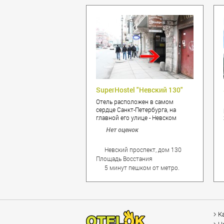
SuperHostel "Невский 130"
Отель расположен в самом
сердце Санкт-Петербурга, на
главной его улице - Невском
проспекте! Именно тут Вы
Нет оценок
сможете ощутить ритм города,
его энергию, которая бьет
ключом 24 часа в сутки! Вас ждет
Невский проспект, дом 130
огромное количество
Площадь Восстания
всевозможных магазинов,
5 минут пешком от метро.
ресторанов, торговых центров,
множество музеев, выставок и
театров.
К