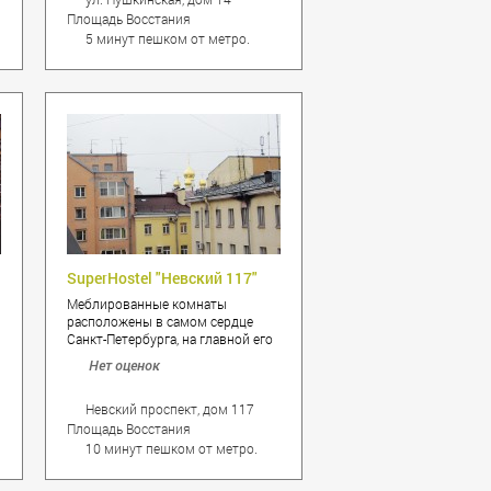
очаровательного сквера с
Площадь Восстания
памятником А.С. Пушкину. В
5 минут пешком от метро.
хостеле имеется все необходимое
для вашего комфортного
пребывания.
и
SuperHostel "Невский 117"
Меблированные комнаты
расположены в самом сердце
Санкт-Петербурга, на главной его
улице - Невском проспекте!
Нет оценок
Именно тут Вы сможете ощутить
ритм города, его энергию,
которая бьет ключом 24 часа в
Невский проспект, дом 117
сутки! Вас ждет огромное
Площадь Восстания
количество всевозможных
10 минут пешком от метро.
магазинов, ресторанов, торговых
центров, множество музеев,