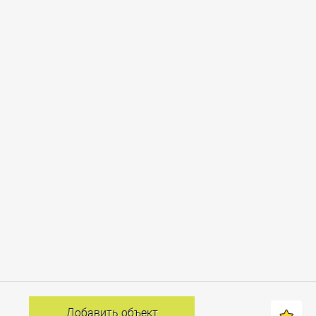
выставок и театров. Это место,
где каждый день проходят
всевозможные мероприятия и
вечеринки, место где сочетается
старинная архитектура и
исторические памятники с
современными торговыми
центрами и развитой
инфраструктурой, место, где Вы
сможете прогуляться по
обрамленным в гранит
набережным, или посидеть в
уютном кафе, причем в любое
время суток!
Добавить объект