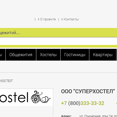
О проекте
Контакты
общежитий…
ы
Общежития
Хостелы
Гостиницы
Квартиры
РХОСТЕЛ"
ООО "СУПЕРХОСТЕЛ"
+7
(800)
333-33-32
Адрес:
ул. Гончарная, дом 24, п