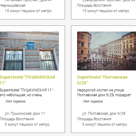
любителей
гостинице Санкт-Петербурга
Чернышевская
Площадь Восстания
достопримечательностей - отель
"SuperHostel" 12 уютных номеров.
находится между
15 минут пешком от метро.
15 минут пешком от метро.
Рождественским сквером и
Некрасовским садом, в шаговой
доступности находятся красоты
Смольного собора, а так же
Смольного парка с его красивым
фонтанами, Невского проспекта,
где каждый дом имеет свою
историю и неповторимый
архитектурный стиль.
SuperHostel "ПУШКИНСКАЯ
SuperHostel "Полтавская
11"
5/29"
SuperHostel "ПУШКИНСКАЯ 11" -
Недорогой хостел на улице
это небольшая, но очень
Полтавская дом 5/29, порадует
приятная мини-гостиница Санкт-
гостей своей близостью к
Нет оценок
Нет оценок
Петербурга удивит Вас своим
Московскому вокзалу. Больше
гостеприимством и радушием, а
нет необходимости далеко идти!
ул. Пушкинская, дом 11
ул. Полтавская, дом 5/29
окружающие
Останется только распаковать
Площадь Восстания
Площадь Восстания
достопримечательности своей
вещи и насладиться красотой
близостью и разнообразием. Вы
Северной столицы! Хостел Санкт-
5 минут пешком от метро.
5 минут пешком от метро.
сможете прогуляться в сквере
Петербурга "SuperHostel" на
А.С. Пушкина, где установлен его
Полтавской 5/29 находится в 450