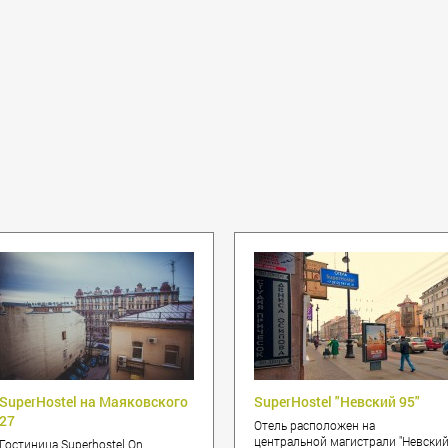
SuperHostel на Маяковского
SuperHostel "Невский 95"
27
Отель расположен на
центральной магистрали "Невски
Гостиница Superhostel On