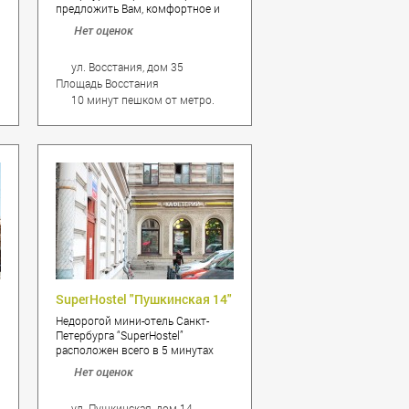
и
предложить Вам, комфортное и
недорогое проживание, на улице
Нет оценок
Восстания, дом 35. Отель удачно
расположен в самом центре
Санкт-Петербурга, в 10 минутах
ул. Восстания, дом 35
ходьбы от Невского проспекта и
Площадь Восстания
Московского вокзала, станций
10 минут пешком от метро.
метро: Маяковская,
Чернышевская и Площадь
Восстания.
SuperHostel "Пушкинская 14"
Недорогой мини-отель Санкт-
Петербурга “SuperHostel”
расположен всего в 5 минутах
ходьбы от Московского вокзала и
Нет оценок
Невского проспекта, а также от
станции метро Площадь
Восстания, в окружении
ул. Пушкинская, дом 14