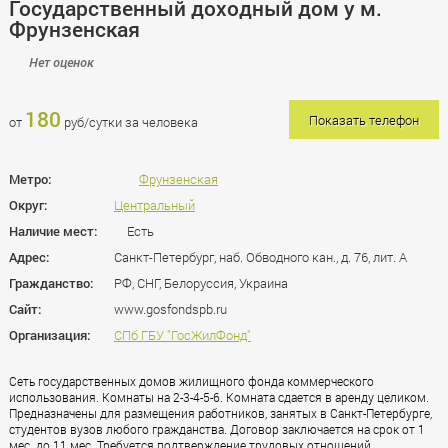
Государственный доходный дом у м.
Фрунзенская
Нет оценок
180
Показать телефон
от
руб/сутки за человека
Метро:
Фрунзенская
Округ:
Центральный
Наличие мест:
Есть
Адрес:
Санкт-Петербург, наб. Обводного кан., д. 76, лит. А
Гражданство:
РФ, СНГ, Белоруссия, Украина
Сайт:
www.gosfondspb.ru
Организация:
СПб ГБУ "ГосЖилФонд"
Сеть государственных домов жилищного фонда коммерческого
использования. Комнаты на 2-3-4-5-6. Комната сдается в аренду целиком.
Предназначены для размещения работников, занятых в Санкт-Петербурге,
студентов вузов любого гражданства. Договор заключается на срок от 1
мес. до 11 мес. Требуется подтверждение трудовых отношений.