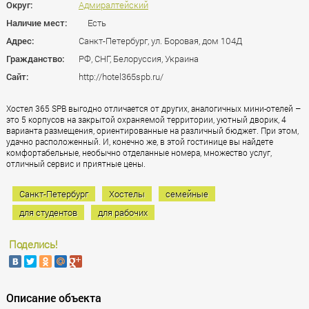
Округ:
Адмиралтейский
Наличие мест:
Есть
Адрес:
Санкт-Петербург, ул. Боровая, дом 104Д
Гражданство:
РФ, СНГ, Белоруссия, Украина
Сайт:
http://hotel365spb.ru/
Хостел 365 SPB выгодно отличается от других, аналогичных мини-отелей –
это 5 корпусов на закрытой охраняемой территории, уютный дворик, 4
варианта размещения, ориентированные на различный бюджет. При этом,
удачно расположенный. И, конечно же, в этой гостинице вы найдете
комфортабельные, необычно отделанные номера, множество услуг,
отличный сервис и приятные цены.
Санкт-Петербург
Хостелы
семейные
для студентов
для рабочих
Поделись!
Описание объекта