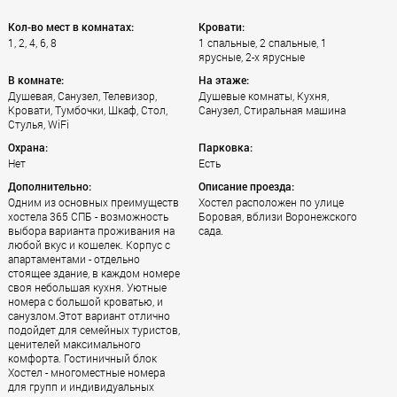
Кол-во мест в комнатах:
Кровати:
1, 2, 4, 6, 8
1 спальные, 2 спальные, 1
ярусные, 2-х ярусные
В комнате:
На этаже:
Душевая, Санузел, Телевизор,
Душевые комнаты, Кухня,
Кровати, Тумбочки, Шкаф, Стол,
Санузел, Стиральная машина
Стулья, WiFi
Охрана:
Парковка:
Нет
Есть
Дополнительно:
Описание проезда:
Одним из основных преимуществ
Хостел расположен по улице
хостела 365 СПБ - возможность
Боровая, вблизи Воронежского
выбора варианта проживания на
сада.
любой вкус и кошелек. Корпус с
апартаментами - отдельно
стоящее здание, в каждом номере
своя небольшая кухня. Уютные
номера с большой кроватью, и
санузлом.Этот вариант отлично
подойдет для семейных туристов,
ценителей максимального
комфорта. Гостиничный блок
Хостел - многоместные номера
для групп и индивидуальных