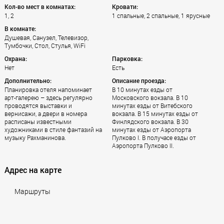
Кол-во мест в комнатах:
Кровати:
1, 2
1 спальные, 2 спальные, 1 ярусные
В комнате:
Душевая, Санузел, Телевизор,
Тумбочки, Стол, Стулья, WiFi
Охрана:
Парковка:
Нет
Есть
Дополнительно:
Описание проезда:
Планировка отеля напоминает
В 10 минутах езды от
арт-галерею – здесь регулярно
Московского вокзала. В 10
проводятся выставки и
минутах езды от Витебского
вернисажи, а двери в номера
вокзала. В 15 минутах езды от
расписаны известными
Финлядского вокзала. В 30
художниками в стиле фантазий на
минутах езды от Аэропорта
музыку Рахманинова.
Пулково I. В получасе езды от
Аэропорта Пулково II.
Адрес на карте
Маршруты