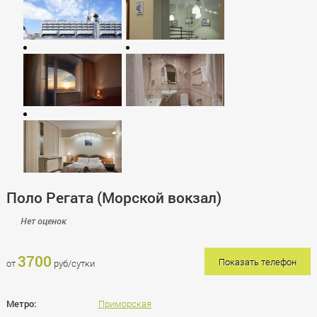
Поло Регата (Морской вокзал)
Нет оценок
3700
Показать телефон
от
руб/сутки
Метро:
Приморская