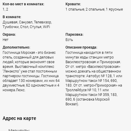
Кол-во мест в комнатах:
Кровати:
1, 2
1 спальные, 2 спальные, 1 ярусные
В комнате:
Душевая, Санузел, Телевизор,
Тумбочки, Стол, Стулья, WiFi
Охрана:
Парковка:
Нет
Есть
Дополнительно:
Описание проезда:
Гостиница Морская - это бизнес
Гостиница находится в пяти
отель, созданный для деловых
минутах езды станции метро
людей, которые экономят свое
Василеостровская и Приморская.
время. Выставочный комплекс
От ст. метро «Василеостровская»
"Ленэкспо" уже стал постоянным
можно доехать на общественном
партнером гостиницы. Гостиница
транспорте: Автобус № 128, 1 или
обладает 130 номерами, их них 64
Маршрутном такси № 154, 690,
двухместные, 62 одноместные и 4
183. От ст. метро«Приморская» на
номера Люкс.
Троллейбусе № 10, 11 или
Маршрутном такси № 359, 183,
690, 6 (остановка Морской
Вокзал).
Адрес на карте
Маршруты