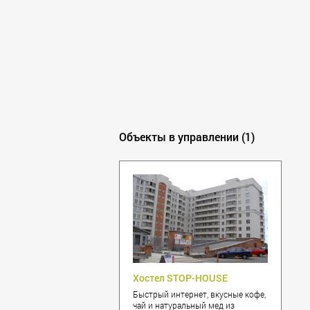
Калининград
Кемерово
Климовск
Клин
Ковров
Королёв
Красногорск
Краснодар
Объекты в управлении (1)
Красноярск
Курск
Липецк
Лобня
Люберцы
Махачкала
Мытищи
Наро-Фоминск
Нижний Новгород
Хостел STOP-HOUSE
Новокузнецк
Быстрый интернет, вкусные кофе,
Новороссийск
чай и натуральный мед из