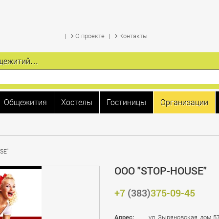
О проекте
Контакты
общежитий…
Общежития
Хостелы
Гостиницы
Организации
SE"
ООО "STOP-HOUSE"
+7
(383)
375-09-45
Адрес:
ул. Зыряновская, дом 5