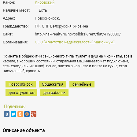
Район:
Кировский
Наличие мест:
Есть
Адрес:
Новосибирск,
Гражданство:
РФ, СНГ, Белоруссия, Украина
Сайт:
http://nsk-realty.ru/novosibirsk/rent/flat/4198380/
Организация:
ООО "Агентство недвижимости "Максимум"
Комната в общежитии секционного типа: туалет и душ на 4 комнаты, все в
кафеле, в хорошем состоянии, стиральная машина-автомат подключена,
есть холодильник, шкаф, пенал, плитка в комнате и плита на кухне, стол
письменный, кровать.
Новосибирск
Общежития
семейные
для студентов
для рабочих
Поделись!
Описание объекта