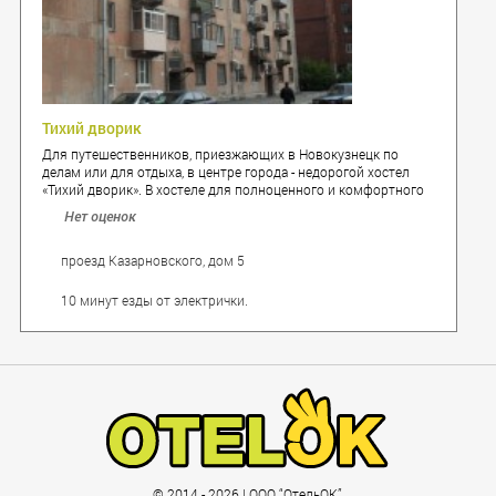
Тихий дворик
Для путешественников, приезжающих в Новокузнецк по
делам или для отдыха, в центре города - недорогой хостел
«Тихий дворик». В хостеле для полноценного и комфортного
отдыха предусмотрено все: уютные номера, просторная
Нет оценок
гостевая, кабельное телевидение, интернет-зона и WI-FI.
проезд Казарновского, дом 5
10 минут езды от электрички.
© 2014 - 2026 | ООО “ОтельОК”