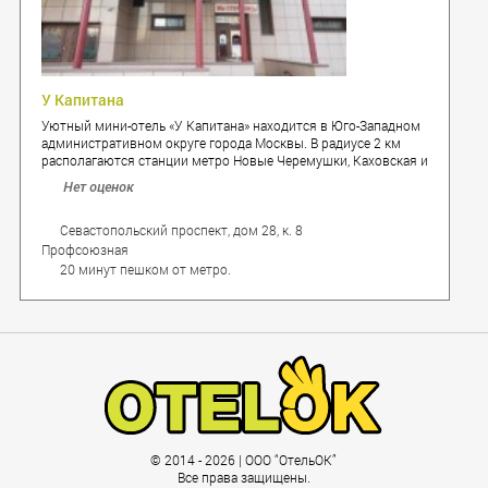
У Капитана
Уютный мини-отель «У Капитана» находится в Юго-Западном
административном округе города Москвы. В радиусе 2 км
располагаются станции метро Новые Черемушки, Каховская и
Севастопольская. «Болотниковская улица» - ближайшая
Нет оценок
остановка общественного транспорта – находится в 2
минутах ходьбы от отеля.
Севастопольский проспект, дом 28, к. 8
Профсоюзная
20 минут пешком от метро.
© 2014 - 2026 | ООО “ОтельОК”
Все права защищены.