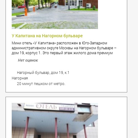
У Капитана на Нагорном бульваре
Мини отель «У Капитана» расположен в Юго-Западном
административном округе Москвы на Нагорном бульваре –
дом 19, корпус 1. Это первый этаж жилого дома премиум
класса – уютный тихий двор рядом с парком Сосенки,
Нет оценок
отсутствие вечно гудящего автотранспорта. Здесь ничто не
помешает комфортному отдыху. В то же время в 5 минутах
езды находится Севастопольский проспект, а в 10 минутах
Нагорный бульвар, дом 19, к.1
пешком – станция метро Нагорная.
Нагорная
20 минут пешком от метро.