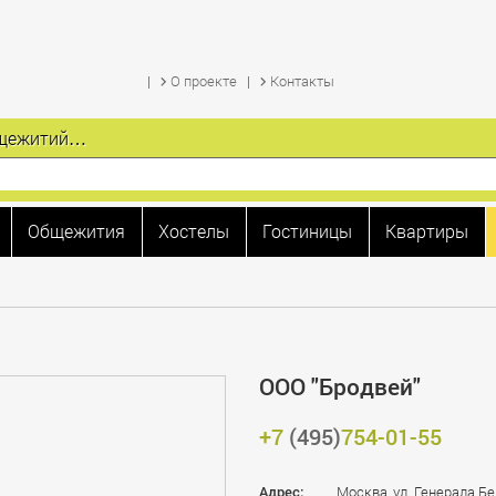
О проекте
Контакты
общежитий…
Общежития
Хостелы
Гостиницы
Квартиры
ООО "Бродвей"
+7
(495)
754-01-55
Адрес:
Москва, ул. Генерала Бе