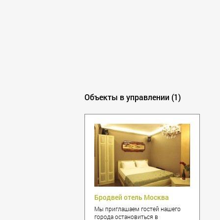
Калининград
Кемерово
Климовск
Клин
Ковров
Королёв
Красногорск
Краснодар
Объекты в управлении (1)
Красноярск
Курск
Липецк
Лобня
Люберцы
Махачкала
Мытищи
Наро-Фоминск
Нижний Новгород
Бродвей отель Москва
Новокузнецк
Мы приглашаем гостей нашего
Новороссийск
города остановиться в