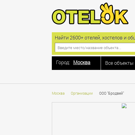
Найти 2600+ отелей, хостелов и 
Город:
Москва
Все объекты
Москва
Санкт-Петербург
Алушта
Москва
Организации
ООО "Бродвей"
Анапа
Астрахань
Балашиха
Барнаул
Белгород
Благовещенская