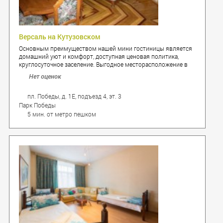
Версаль на Кутузовском
Основным преимуществом нашей мини гостиницы является
домашний уют и комфорт, доступная ценовая политика,
круглосуточное заселение. Выгодное месторасположение в
пяти минутах от станции метро Парк Победы и в одном из
Нет оценок
живописных, экологически чистых районов Москвы на
Воробьевых горах и Кутузовском проспекте, вблизи главных
магистралей столицы, и третьего транспортного кольца.
пл. Победы, д. 1Е, подъезд 4, эт. 3
Парк Победы
5 мин. от метро пешком