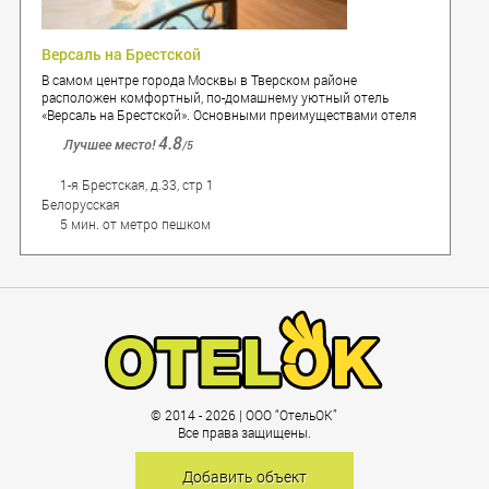
Версаль на Брестской
В самом центре города Москвы в Тверском районе
расположен комфортный, по-домашнему уютный отель
«Версаль на Брестской». Основными преимуществами отеля
являются умеренные цены на номера и обслуживание,
4.8
Лучшее место!
/5
удобная транспортная сеть.
1-я Брестская, д.33, стр 1
Белорусская
5 мин. от метро пешком
© 2014 - 2026 | ООО “ОтельОК”
Все права защищены.
Добавить объект