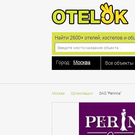
Найти 2600+ отелей, хостелов и 
Город:
Москва
Все объекты
Москва
Санкт-Петербург
Алушта
Москва
Организации
ОАО "Perinna"
Анапа
Астрахань
Балашиха
Барнаул
Белгород
Благовещенская