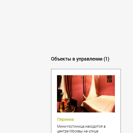
Калининград
Кемерово
Климовск
Клин
Ковров
Королёв
Красногорск
Краснодар
Объекты в управлении (1)
Красноярск
Курск
Липецк
Лобня
Люберцы
Махачкала
Мытищи
Наро-Фоминск
Нижний Новгород
Перинна
Новокузнецк
Мини-гостиница находится в
Новороссийск
центре Москвы на улице