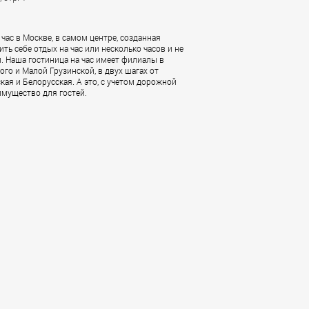
а час в Москве, в самом центре, созданная
ить себе отдых на час или несколько часов и не
 Наша гостиница на час имеет филиалы в
ого и Малой Грузинской, в двух шагах от
ая и Белорусская. А это, с учетом дорожной
имущество для гостей.