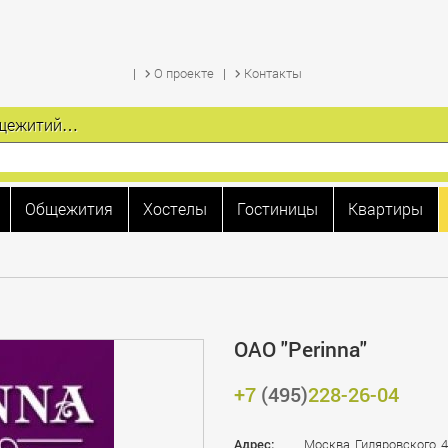
О проекте
Контакты
общежитий…
Общежития
Хостелы
Гостиницы
Квартиры
ОАО "Perinna"
+7
(495)
228-26-04
Адрес:
Москва, Гиляровского, 4,