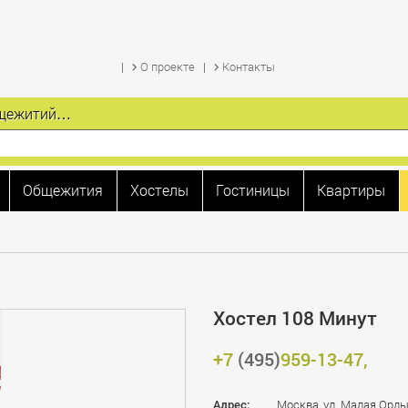
О проекте
Контакты
общежитий…
Общежития
Хостелы
Гостиницы
Квартиры
Хостел 108 Минут
+7
(495)
959-13-47,
Адрес:
Москва, ул. Малая Ордынк