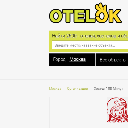
Найти 2600+ отелей, хостелов и 
Город:
Москва
Все объекты
Москва
Санкт-Петербург
Алушта
Москва
Организации
Хостел 108 Минут
Анапа
Астрахань
Балашиха
Барнаул
Белгород
Благовещенская