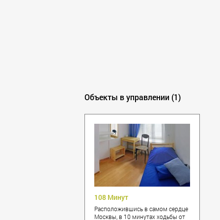
Калининград
Кемерово
Климовск
Клин
Ковров
Королёв
Красногорск
Краснодар
Объекты в управлении (1)
Красноярск
Курск
Липецк
Лобня
Люберцы
Махачкала
Мытищи
Наро-Фоминск
Нижний Новгород
108 Минут
Новокузнецк
Расположившись в самом сердце
Новороссийск
Москвы, в 10 минутах ходьбы от