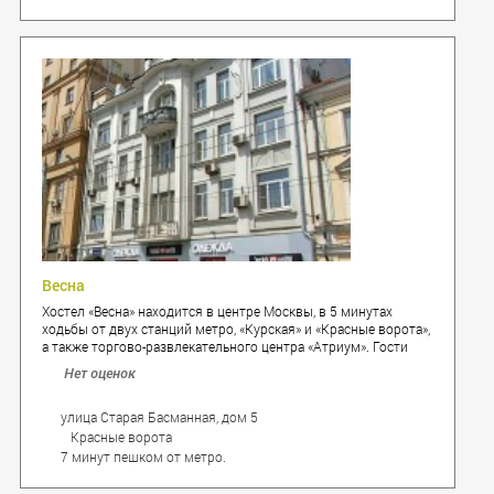
Весна
Хостел «Весна» находится в центре Москвы, в 5 минутах
ходьбы от двух станций метро, «Курская» и «Красные ворота»,
а также торгово-развлекательного центра «Атриум». Гости
хостела смогут легко добраться до всех
Нет оценок
достопримечательностей города. Рядом с хостелом вас ждет
множество ресторанов, магазинов и кафе, а также красивый
сад им. Баумана.
улица Старая Басманная, дом 5
Красные ворота
7 минут пешком от метро.