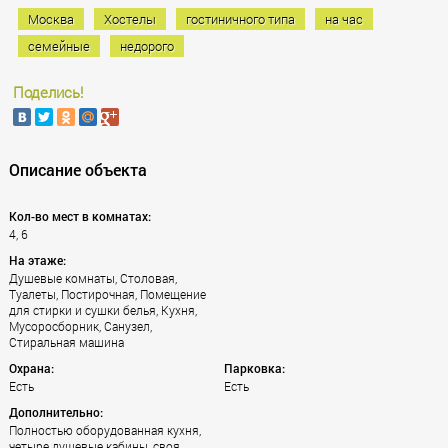
Москва
Хостелы
гостиничного типа
на час
семейные
недорого
Поделись!
Описание объекта
Кол-во мест в комнатах:
4, 6
На этаже:
Душевые комнаты, Столовая,
Туалеты, Постирочная, Помещение
для стирки и сушки белья, Кухня,
Мусоросборник, Санузел,
Стиральная машина
Охрана:
Парковка:
Есть
Есть
Дополнительно:
Полностью оборудованная кухня,
четыре душевые кабины, своя