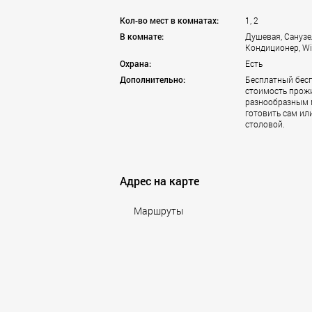
Калининград
Кол-во мест в комнатах:
1, 2
Кемерово
В комнате:
Душевая, Санузе
Климовск
Кондиционер, Wi
Клин
Охрана:
Есть
Ковров
Дополнительно:
Бесплатный бес
стоимость прожи
Королёв
разнообразным м
Красногорск
готовить сам ил
Краснодар
столовой.
Красноярск
Курск
Липецк
Адрес на карте
Лобня
Люберцы
Маршруты
Махачкала
Мытищи
Наро-Фоминск
Нижний Новгород
Новокузнецк
Новороссийск