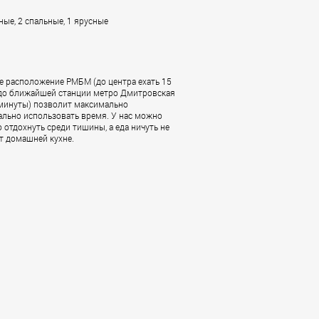
ные, 2 спальные, 1 ярусные
е расположение РМБМ (до центра ехать 15
 до ближайшей станции метро Дмитровская
 минуты) позволит максимально
ально использовать время. У нас можно
 отдохнуть среди тишины, а еда ничуть не
т домашней кухне.