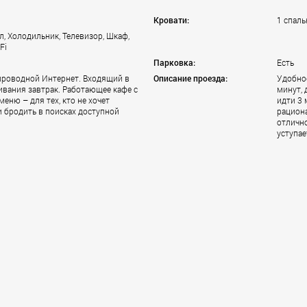
Кровати:
1 спаль
л, Холодильник, Телевизор, Шкаф,
Fi
Парковка:
Есть
проводной Интернет. Входящий в
Описание проезда:
Удобно
вания завтрак. Работающее кафе с
минут,
еню – для тех, кто не хочет
идти 3
и бродить в поисках доступной
рацион
отлично
уступае