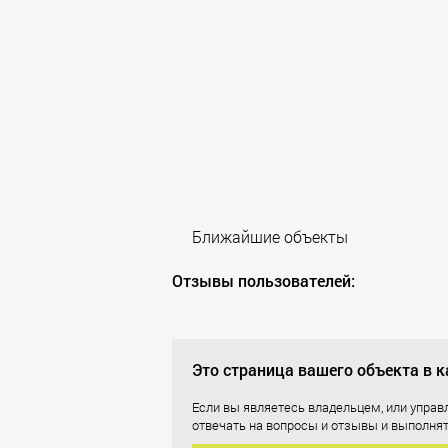
Новосибирск
Ногинск
Одинцово
Омск
Оренбург
Орехово-Зуево
Павловский Посад
Пенза
Подольск
Пушкино
Ближайшие объекты
Раменское
Реутов
Отзывы пользователей:
Ростов-на-Дону
Рязань
Самара
Саратов
Это страница вашего объекта в к
Севастополь
Сергиев Посад
Если вы являетесь владельцем, или упра
Серпухов
отвечать на вопросы и отзывы и выполнят
Солнечногорск