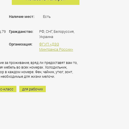
Наличие мест:
Есть
д.79
Гражданство:
РФ, СНГ, Белоруссия,
Украина
Организация:
ФГУП «ДЭЗ
Минтранса России»
е за проживание, вряд ли предоставят вам то,
ая мебель во всех номерах. Холодильник,
 в каждом номере. Фен, чайник, утюг, зонт,
ль необходимые для жизни мелочи.
с-класс
для рабочих