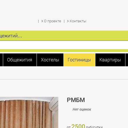
О проекте
Контакты
общежитий…
Общежития
Хостелы
Гостиницы
Квартиры
РМБМ
Нет оценок
2500
от
руб/сутки