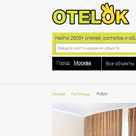
Найти 2600+ отелей, хостелов и 
Город:
Москва
Все объекты
Москва
Санкт-Петербург
Алушта
Москва
Гостиницы
РМБМ
Анапа
Астрахань
Балашиха
Барнаул
Белгород
Благовещенская