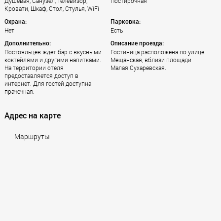
Душевая, Санузел, Телевизор,
Постирочная
Кровати, Шкаф, Стол, Стулья, WiFi
Охрана:
Парковка:
Нет
Есть
Дополнительно:
Описание проезда:
Постояльцев ждет бар с вкусными
Гостиница расположена по улице
коктейлями и другими напитками.
Мещанская, вблизи площади
На территории отеля
Малая Сухаревская.
предоставляется доступ в
интернет. Для гостей доступна
прачечная.
Адрес на карте
Маршруты