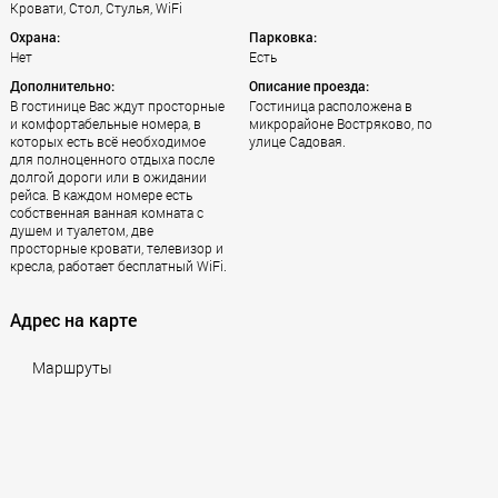
Кровати, Стол, Стулья, WiFi
Охрана:
Парковка:
Нет
Есть
Дополнительно:
Описание проезда:
В гостинице Вас ждут просторные
Гостиница расположена в
и комфортабельные номера, в
микрорайоне Востряково, по
которых есть всё необходимое
улице Садовая.
для полноценного отдыха после
долгой дороги или в ожидании
рейса. В каждом номере есть
собственная ванная комната с
душем и туалетом, две
просторные кровати, телевизор и
кресла, работает бесплатный WiFi.
Адрес на карте
Маршруты