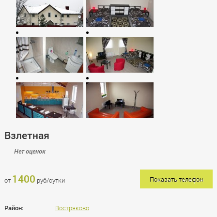
Взлетная
Нет оценок
1400
Показать телефон
от
руб/сутки
Район:
Востряково